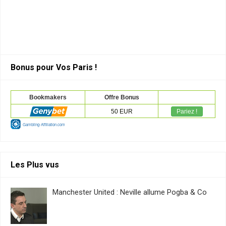
Bonus pour Vos Paris !
Les Plus vus
Manchester United : Neville allume Pogba & Co