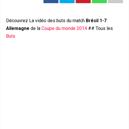
Découvrez La vidéo des buts du match
Brésil 1-7
Allemagne
de la
Coupe du monde 2014
## Tous les
Buts