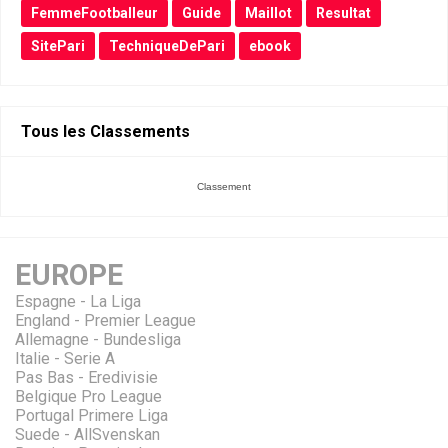
FemmeFootballeur
Guide
Maillot
Resultat
SitePari
TechniqueDePari
ebook
Tous les Classements
Classement
EUROPE
Espagne - La Liga
England - Premier League
Allemagne - Bundesliga
Italie - Serie A
Pas Bas - Eredivisie
Belgique Pro League
Portugal Primere Liga
Suede - AllSvenskan