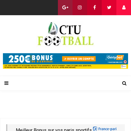
Meilleur Bonus sur vos paris sportifs