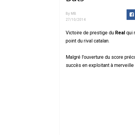
By
MB
27/10/2014
Victoire de prestige du
Real
qui m
point du rival catalan.
Malgré l'ouverture du score pré
succès en exploitant à merveille