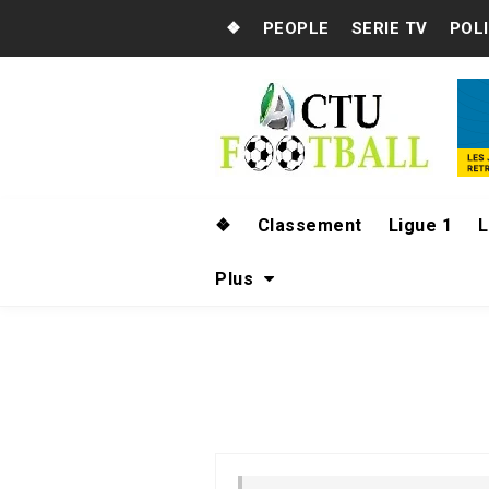
❖
PEOPLE
SERIE TV
POL
❖
Classement
Ligue 1
L
Plus