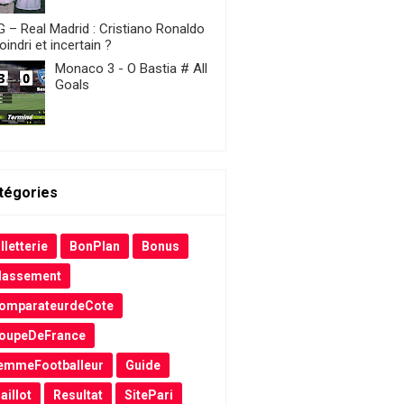
 – Real Madrid : Cristiano Ronaldo
indri et incertain ?
Monaco 3 - O Bastia # All
Goals
tégories
lletterie
BonPlan
Bonus
lassement
omparateurdeCote
oupeDeFrance
emmeFootballeur
Guide
aillot
Resultat
SitePari