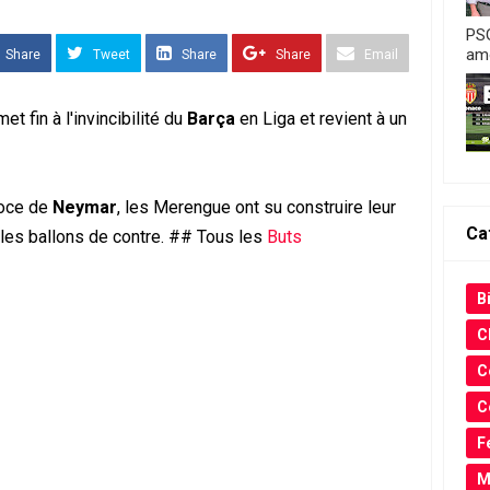
PSG
amo
Share
Tweet
Share
Share
Email
et fin à l'invincibilité du
Barça
en Liga et revient à un
coce de
Neymar
, les Merengue ont su construire leur
Ca
 les ballons de contre. ## Tous les
Buts
Bi
C
C
C
F
M