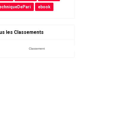
echniqueDePari
ebook
us les Classements
Classement