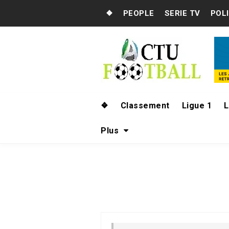
❖
PEOPLE
SERIE TV
POL
❖
Classement
Ligue 1
L
Plus