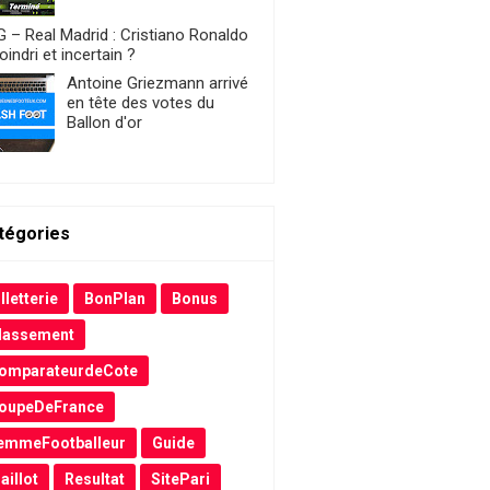
 – Real Madrid : Cristiano Ronaldo
indri et incertain ?
Antoine Griezmann arrivé
en tête des votes du
Ballon d'or
tégories
lletterie
BonPlan
Bonus
lassement
omparateurdeCote
oupeDeFrance
emmeFootballeur
Guide
aillot
Resultat
SitePari