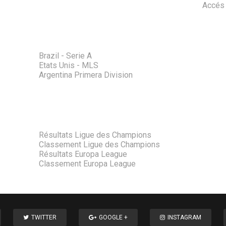
Accés 
Brazil - Serie A
Etats Unis - MLS
Argentina Primera Division
Résultats Ligue des Champions
Classement Ligue des Champions
Résultats Europa League
Classement Europa League
TWITTER
GOOGLE +
INSTAGRAM