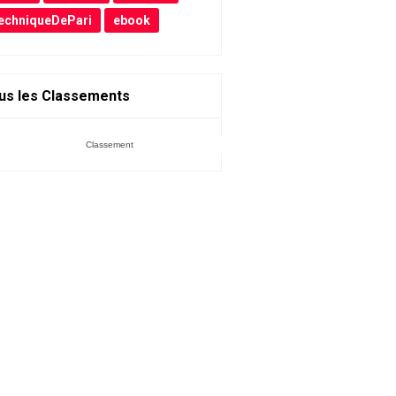
echniqueDePari
ebook
us les Classements
Classement