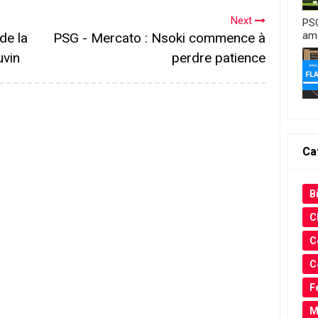
Next
PSG
amo
de la
PSG - Mercato : Nsoki commence à
uvin
perdre patience
Ca
Bi
C
C
C
F
M