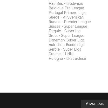
Pas Bas - Eredivisie
Belgique Pro League
Portugal Primere Liga
Suede - AllSvenskan
Russie - Premier League
Suisse - Super League
Turquie - Super Lig
Grece- Super League
Danemark Super Liga
Autriche - Bundesliga
Serbie - Super Liga
Croatie - 1 HNL
Pologne - Ekstraklasa
FACEBOOK