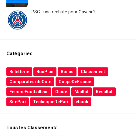
PSG : une rechute pour Cavani ?
Catégories
Billetterie
BonPlan
Bonus
Classement
ComparateurdeCote
CoupeDeFrance
FemmeFootballeur
Guide
Maillot
Resultat
SitePari
TechniqueDePari
ebook
Tous les Classements