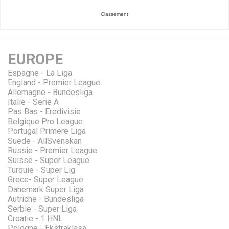
Classement
EUROPE
Espagne - La Liga
England - Premier League
Allemagne - Bundesliga
Italie - Serie A
Pas Bas - Eredivisie
Belgique Pro League
Portugal Primere Liga
Suede - AllSvenskan
Russie - Premier League
Suisse - Super League
Turquie - Super Lig
Grece- Super League
Danemark Super Liga
Autriche - Bundesliga
Serbie - Super Liga
Croatie - 1 HNL
Pologne - Ekstraklasa