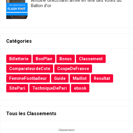
Antoine Griezmann arrivé en tête des votes du
Ballon d'or
Catégories
Billetterie
BonPlan
Bonus
Classement
ComparateurdeCote
CoupeDeFrance
FemmeFootballeur
Guide
Maillot
Resultat
SitePari
TechniqueDePari
ebook
Tous les Classements
Classement