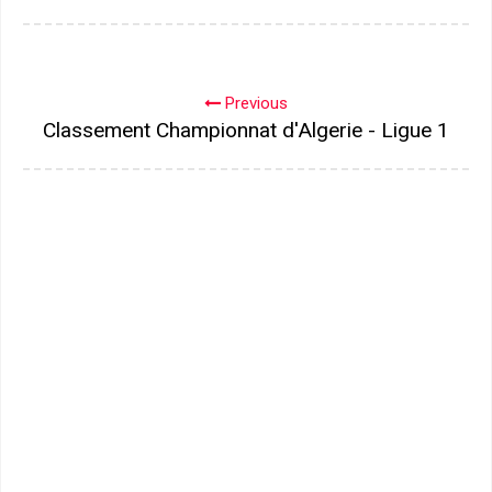
Previous
Classement Championnat d'Algerie - Ligue 1