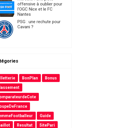
offensive à oublier pour
l'OGC Nice et le FC
Nantes
PSG : une rechute pour
Cavani ?
tégories
lletterie
BonPlan
Bonus
lassement
omparateurdeCote
oupeDeFrance
emmeFootballeur
Guide
aillot
Resultat
SitePari