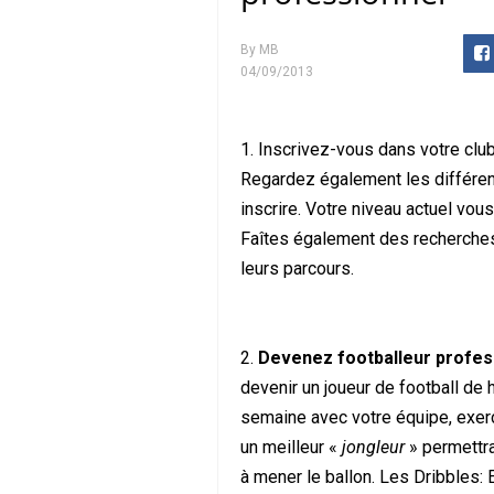
By
MB
04/09/2013
1. Inscrivez-vous dans votre club
Regardez également les différen
inscrire. Votre niveau actuel vou
Faîtes également des recherches s
leurs parcours.
2.
Devenez footballeur profe
devenir un joueur de football de h
semaine avec votre équipe, exer
un meilleur «
jongleur
» permettra
à mener le ballon. Les Dribbles