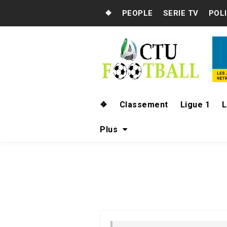
❖
PEOPLE
SERIE TV
POL
❖
Classement
Ligue 1
L
Plus