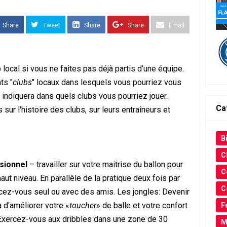
Share
Tweet
Share
Share
Email
 local si vous ne faîtes pas déjà partis d’une équipe.
ts "
clubs
" locaux dans lesquels vous pourriez vous
s indiquera dans quels clubs vous pourriez jouer.
Ca
ur l'histoire des clubs, sur leurs entraîneurs et
Bi
C
ssionnel
– travailler sur votre maitrise du ballon pour
C
aut niveau. En parallèle de la pratique deux fois par
C
cez-vous seul ou avec des amis. Les jongles: Devenir
 d'améliorer votre «
toucher
» de balle et votre confort
F
: Exercez-vous aux dribbles dans une zone de 30
M