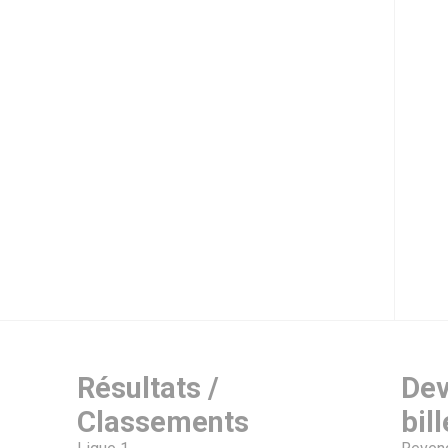
Résultats /
Dev
Classements
bill