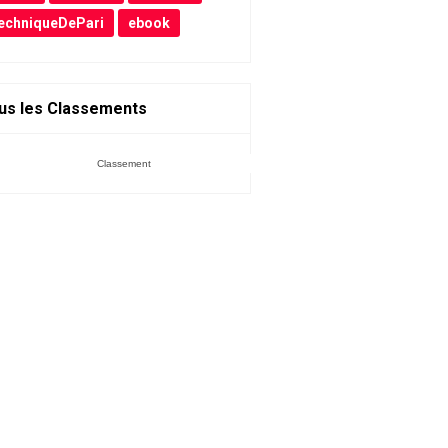
echniqueDePari
ebook
us les Classements
Classement